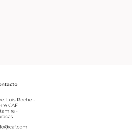
ontacto
e. Luis Roche -
orre CAF
tamira -
aracas
nfo@caf.com