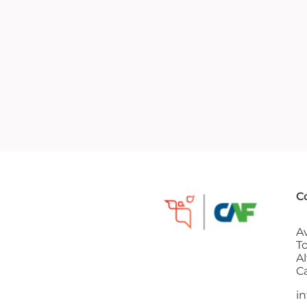
C
Av
T
Al
C
i